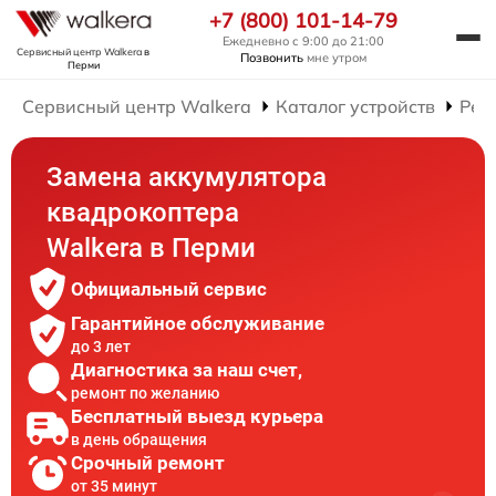
+7 (800) 101-14-79
Ежедневно с 9:00 до 21:00
Сервисный центр Walkera
в
Позвонить
мне утром
Перми
Сервисный центр Walkera
Каталог устройств
Рем
Замена аккумулятора
квадрокоптера
Walkera в Перми
Официальный сервис
Гарантийное обслуживание
до 3 лет
Диагностика за наш счет,
ремонт по желанию
Бесплатный выезд курьера
в день обращения
Срочный ремонт
от 35 минут